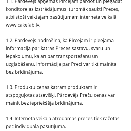
1.1. Pārdevējs apņemas Pircējam pārdot un piegādāt
konditorejas izstrādājumus, turpmāk saukti Preces,
atbilstoši veiktajam pasūtījumam interneta veikalā
www.cakefab.lv.
1.2. Pārdevējs nodrošina, ka Pircējam ir pieejama
informācija par katras Preces sastāvu, svaru un
iepakojumu, kā arī par transportēšanu un
uzglabāšanu. Informācija par Preci var tikt mainīta
bez brīdinājuma.
1.3. Produktu cenas katram produktam ir
atspoguļotas atsevišķi. Pārdevējs Preču cenas var
mainīt bez iepriekšēja brīdinājuma.
1.4. Interneta veikalā atrodamās preces tiek ražotas
pēc individuāla pasūtījuma.