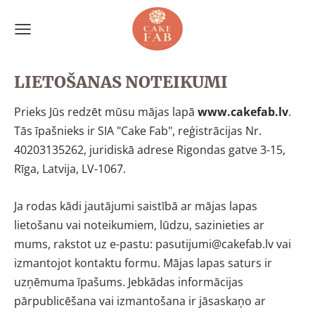
LIETOŠANAS NOTEIKUMI
Prieks Jūs redzēt mūsu mājas lapā
www.cakefab.lv
.
Tās īpašnieks ir SIA "Cake Fab", reģistrācijas Nr.
40203135262, juridiskā adrese Rigondas gatve 3-15,
Rīga, Latvija, LV-1067.
Ja rodas kādi jautājumi saistībā ar mājas lapas
lietošanu vai noteikumiem, lūdzu, sazinieties ar
mums, rakstot uz e-pastu:
pasutijumi@cakefab.lv
vai
izmantojot
kontaktu formu. Mājas lapas saturs ir
uzņēmuma īpašums. Jebkādas informācijas
pārpublicēšana vai izmantošana ir jāsaskaņo ar