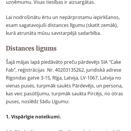
uzņēmumu. Visas tiesības ir aizsargātas.
Lai nodrošinātu ērtu un nepārprotamu iepirkšanos,
esam sagatavojuši distances līgumu (skatīt zemāk),
kurā atrunāta mūsu savstarpējā sadarbība.
Distances līgums
Šajā mājas lapā piedāvāto preču pārdevējs SIA "Cake
Fab", reģistrācijas Nr. 40203135262, juridiskā adrese
Rigondas gatve 3-15, Rīga, Latvija, LV-1067, Latvija no
vienas puses, turpmāk saukts Pārdevējs, un persona,
kas veic pasūtījumu, turpmāk saukta Pircējs, no otras
puses, noslēdz šādu Līgumu:
1. Vispārīgie noteikumi.