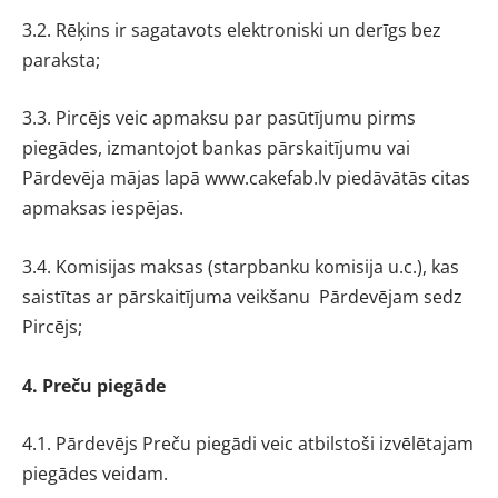
3.2. Rēķins ir sagatavots elektroniski un derīgs bez
paraksta;
3.3. Pircējs veic apmaksu par pasūtījumu pirms
piegādes, izmantojot bankas pārskaitījumu vai
Pārdevēja mājas lapā www.cakefab.lv piedāvātās citas
apmaksas iespējas.
3.4. Komisijas maksas (starpbanku komisija u.c.), kas
saistītas ar pārskaitījuma veikšanu Pārdevējam sedz
Pircējs;
4. Preču piegāde
4.1. Pārdevējs Preču piegādi veic atbilstoši izvēlētajam
piegādes veidam.