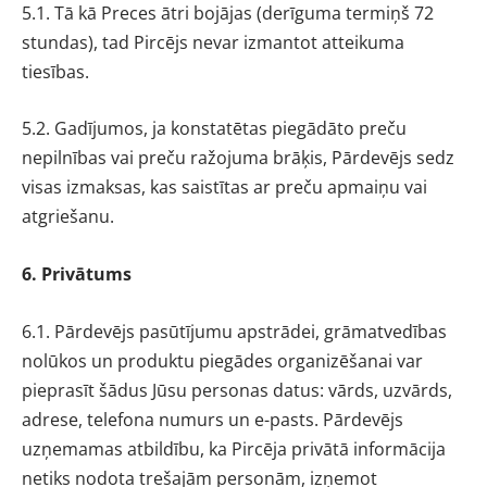
5.1. Tā kā Preces ātri bojājas (derīguma termiņš 72
stundas), tad Pircējs nevar izmantot atteikuma
tiesības.
5.2. Gadījumos, ja konstatētas piegādāto preču
nepilnības vai preču ražojuma brāķis, Pārdevējs sedz
visas izmaksas, kas saistītas ar preču apmaiņu vai
atgriešanu.
6. Privātums
6.1. Pārdevējs pasūtījumu apstrādei, grāmatvedības
nolūkos un produktu piegādes organizēšanai var
pieprasīt šādus Jūsu personas datus: vārds, uzvārds,
adrese, telefona numurs un e-pasts. Pārdevējs
uzņemamas atbildību, ka Pircēja privātā informācija
netiks nodota trešajām personām, izņemot