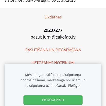
Lietošanas noteikumi atjaunoti 27.07.2023
Sīkdatnes
29237277
pasutijumi@cakefab.lv
PASŪTĪŠANA UN PIEGĀDĀŠANA
LIETOŠANAS NOTEIKUMI
Mēs lietojam sīkfailus pakalpojuma
SIA "Cake Fab"
nodrošināšanai, mārketinga nolūkiem un
Reģ. Nr. 40203135262
pakalpojuma uzlabošanai.
Pielāgot
Ražotnes adrese:
Purva iela 2, Baloži, Latvija, LV-2112
Waze: Cake Fab
Pieņemt visus