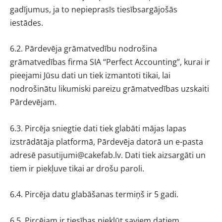
gadījumus, ja to nepieprasīs tiesībsargājošās
iestādes.
6.2. Pārdevēja grāmatvedību nodrošina
grāmatvedības firma SIA “Perfect Accounting”, kurai ir
pieejami Jūsu dati un tiek izmantoti tikai, lai
nodrošinātu likumiski pareizu grāmatvedības uzskaiti
Pārdevējam.
6.3. Pircēja sniegtie dati tiek glabāti mājas lapas
izstrādātāja platformā, Pārdevēja datorā un e-pasta
adresē
pasutijumi@cakefab.lv
. Dati tiek aizsargāti un
tiem ir piekļuve tikai ar drošu paroli.
6.4. Pircēja datu glabāšanas termiņš ir 5 gadi.
6.5. Pircējam ir tiesības piekļūt saviem datiem,