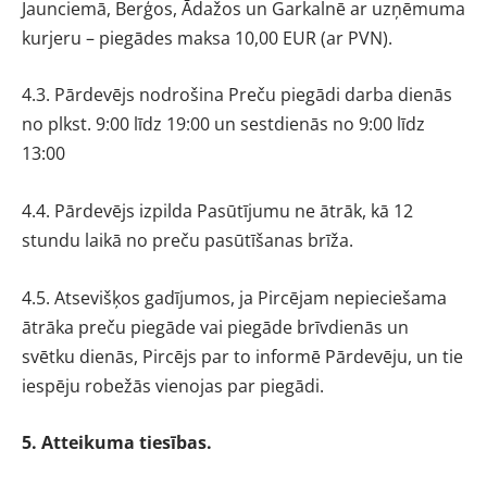
Jaunciemā, Berģos, Ādažos un Garkalnē ar uzņēmuma
kurjeru – piegādes maksa 10,00 EUR (ar PVN).
4.3. Pārdevējs nodrošina Preču piegādi darba dienās
no plkst. 9:00 līdz 19:00 un sestdienās no 9:00 līdz
13:00
4.4. Pārdevējs izpilda Pasūtījumu ne ātrāk, kā 12
stundu laikā no preču pasūtīšanas brīža.
4.5. Atsevišķos gadījumos, ja Pircējam nepieciešama
ātrāka preču piegāde vai piegāde brīvdienās un
svētku dienās, Pircējs par to informē Pārdevēju, un tie
iespēju robežās vienojas par piegādi.
5. Atteikuma tiesības.