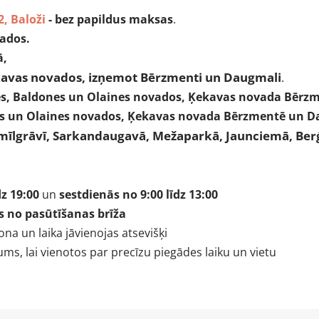
2, Baloži
- bez papildus maksas
.
vados.
ā,
avas novados, izņemot Bērzmenti un Daugmali
.
tes, Baldones un Olaines novados, Ķekavas novada Bēr
es un Olaines novados, Ķekavas novada Bērzmentē un 
īlgrāvī, Sarkandaugavā, Mežaparkā, Jaunciemā, Berģos
dz 19:00
un
sestdienās no
9:00 līdz 13:00
s no pasūtīšanas brīža
na un laika jāvienojas atsevišķi
ms, lai vienotos par precīzu piegādes laiku un vietu