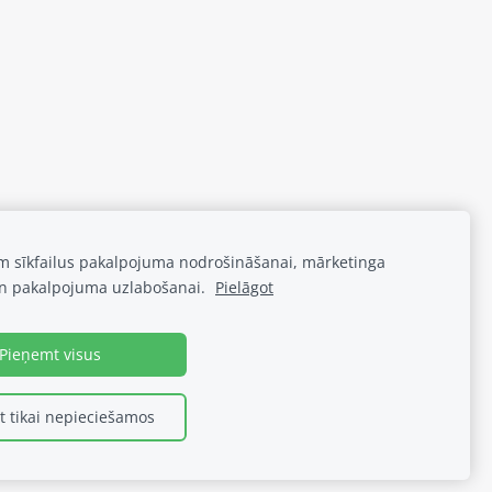
am sīkfailus pakalpojuma nodrošināšanai, mārketinga
n pakalpojuma uzlabošanai.
Pielāgot
Pieņemt visus
 tikai nepieciešamos