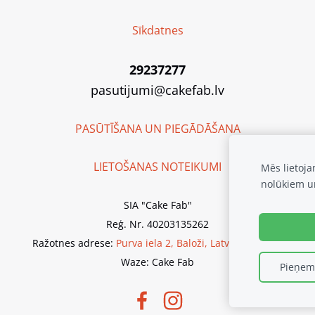
Sīkdatnes
29237277
pasutijumi@cakefab.lv
PASŪTĪŠANA UN PIEGĀDĀŠANA
LIETOŠANAS NOTEIKUMI
Mēs lietoj
nolūkiem u
SIA "Cake Fab"
Reģ. Nr. 40203135262
Ražotnes adrese:
Purva iela 2, Baloži, Latvija, LV-2112
Waze: Cake Fab
Pieņemt