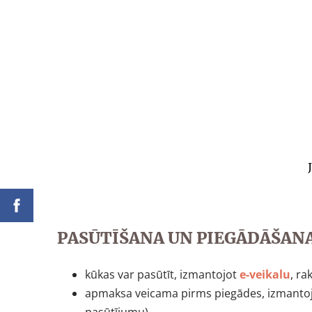
PASŪTĪŠANA UN PIEGĀDĀŠAN
kūkas var pasūtīt, izmantojot
e-veikalu
, ra
apmaksa veicama pirms piegādes, izmanto