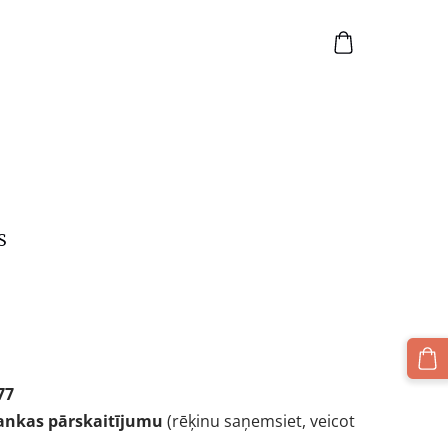
S
77
ankas pārskaitījumu
(rēķinu saņemsiet, veicot