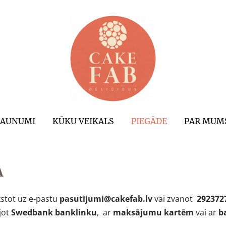
JAUNUMI
KŪKU VEIKALS
PIEGĀDE
PAR MUM
A
kstot uz e-pastu
pasutijumi@cakefab.lv
vai zvanot
292372
jot
Swedbank banklinku
, ar
maksājumu kartēm
vai ar
b