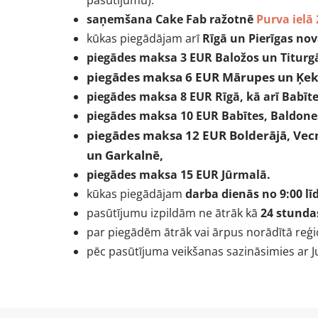
pasūtījumu).
saņemšana Cake Fab ražotnē
Purva ielā 
kūkas piegādājam arī
Rīgā un Pierīgas no
piegādes maksa 3 EUR
Baložos un Titurg
piegādes maksa 6 EUR Mārupes un Ķek
piegādes maksa 8 EUR Rīgā, kā arī Babī
piegādes maksa 10 EUR Babītes, Baldon
piegādes maksa 12 EUR Bolderājā, Vecm
un Garkalnē,
piegādes maksa 15 EUR Jūrmalā.
kūkas piegādājam
darba dienās no 9:00 lī
pasūtījumu izpildām ne ātrāk kā
24 stunda
par piegādēm ātrāk vai ārpus norādītā reģio
pēc pasūtījuma veikšanas sazināsimies ar Ju