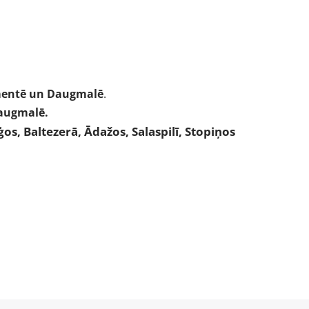
zmentē un Daugmalē
.
Daugmalē.
, Baltezerā, Ādažos, Salaspilī, Stopiņos