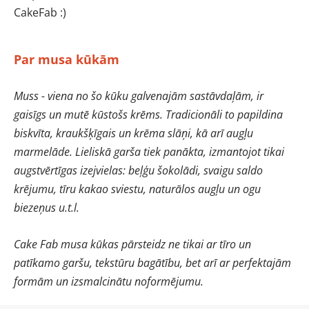
CakeFab :)
Par musa kūkām
Muss - viena no šo kūku galvenajām sastāvdaļām, ir
gaisīgs un mutē kūstošs krēms. Tradicionāli to papildina
biskvīta, kraukšķīgais un krēma slāņi, kā arī augļu
marmelāde. Lieliskā garša tiek panākta, izmantojot tikai
augstvērtīgas izejvielas: beļģu šokolādi, svaigu saldo
krējumu, tīru kakao sviestu, naturālos augļu un ogu
biezeņus u.t.l.
Cake Fab musa kūkas pārsteidz ne tikai ar tīro un
patīkamo garšu, tekstūru bagātību, bet arī ar perfektajām
formām un izsmalcinātu noformējumu.