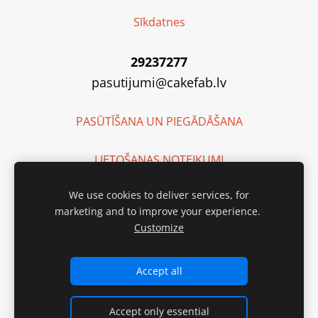
Sīkdatnes
29237277
pasutijumi@cakefab.lv
PASŪTĪŠANA UN PIEGĀDĀŠANA
LIETOŠANAS NOTEIKUMI
We use cookies to deliver services, for
SIA "Cake Fab"
marketing and to improve your experience.
Reģ. Nr. 40203135262
Customize
Ražotnes adrese:
Purva iela 2, Baloži, Latvija, LV-2112
Waze: Cake Fab
Accept all
Accept only essential