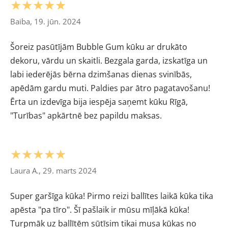
★★★★★
Baiba, 19. jūn. 2024
Šoreiz pasūtījām Bubble Gum kūku ar drukāto
dekoru, vārdu un skaitli. Bezgala garda, izskatīga un
labi iederējās bērna dzimšanas dienas svinībās,
apēdām gardu muti. Paldies par ātro pagatavošanu!
Ērta un izdevīga bija iespēja saņemt kūku Rīgā,
"Turības" apkārtnē bez papildu maksas.
★★★★★
Laura A., 29. marts 2024
Super garšīga kūka! Pirmo reizi ballītes laikā kūka tika
apēsta "pa tīro". Šī pašlaik ir mūsu mīļākā kūka!
Turpmāk uz ballītēm sūtīsim tikai musa kūkas no