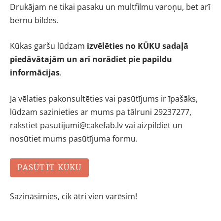
Drukājam ne tikai pasaku un multfilmu varoņu, bet arī
bērnu bildes.
Kūkas garšu lūdzam
izvēlēties no KŪKU sadaļā
piedāvātajām un arī norādiet
pie
papildu
informācijas
.
Ja vēlaties pakonsultēties vai pasūtījums ir īpašāks,
lūdzam sazinieties ar mums pa tālruni 29237277,
rakstiet
pasutijumi@cakefab.lv
vai aizpildiet un
nosūtiet mums pasūtījuma formu.
PASŪTĪT KŪKU
Sazināsimies, cik ātri vien varēsim!