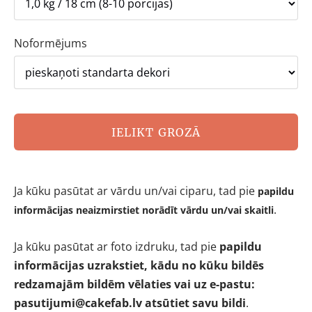
Noformējums
IELIKT GROZĀ
Ja kūku pasūtat ar vārdu un/vai ciparu, tad pie
papildu
.
informācijas neaizmirstiet norādīt
vārdu un/vai skaitli
Ja kūku pasūtat ar foto izdruku, tad
pie
papildu
informācijas
uzrakstiet, kādu no kūku bildēs
redzamajām bildēm vēlaties vai uz e-pastu:
pasutijumi@cakefab.lv
atsūtiet savu bildi
.