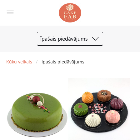
Īpašais piedāvājums
Kūku veikals
Īpašais piedāvājums