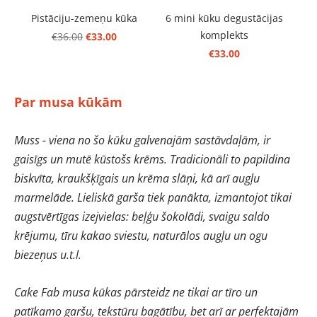
Pistāciju-zemeņu kūka
6 mini kūku degustācijas
komplekts
€33.00
€36.00
€33.00
Par musa kūkām
Muss - viena no šo kūku galvenajām sastāvdaļām, ir
gaisīgs un mutē kūstošs krēms. Tradicionāli to papildina
biskvīta, kraukšķīgais un krēma slāņi, kā arī augļu
marmelāde. Lieliskā garša tiek panākta, izmantojot tikai
augstvērtīgas izejvielas: beļģu šokolādi, svaigu saldo
krējumu, tīru kakao sviestu, naturālos augļu un ogu
biezeņus u.t.l.
Cake Fab musa kūkas pārsteidz ne tikai ar tīro un
patīkamo garšu, tekstūru bagātību, bet arī ar perfektajām