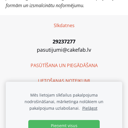
formām un izsmalcinātu noformējumu.
Sīkdatnes
29237277
pasutijumi@cakefab.lv
PASŪTĪŠANA UN PIEGĀDĀŠANA
LIETOŠANAS NOTEIKUMI
Mēs lietojam sīkfailus pakalpojuma
SIA "Cake Fab"
nodrošināšanai, mārketinga nolūkiem un
Reģ. Nr. 40203135262
pakalpojuma uzlabošanai.
Pielāgot
Ražotnes adrese:
Purva iela 2, Baloži, Latvija, LV-2112
Waze: Cake Fab
Pieņemt visus