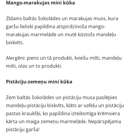
Mango-marakujas mini kūka
Zīdains baltās šokolādes un marakujas muss, kura
garšu lieliski papildina atspirdzinoša mango-
marakujas marmelāde un mutē kūstošs mandeļu
biskvīts.
Alergēni: piens un tā produkti, kviešu milti, mandeļu
milti, olas un to produkti.
Pistāciju-zemeņu mini kūka
Zem baltās šokolādes un pistāciju musa paslēpies
mandeļu-pistāciju biskvīts, klāts ar vafeļu un pistāciju
pastas kraukšķi, ko papildina izteiksmīga krēmsiera
kārta un maiga zemeņu marmelāde. Nepārspējama
pistāciju garša!