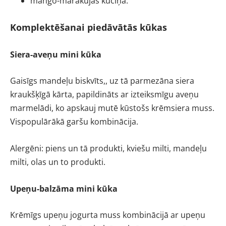
mango-marakujas kūciņa.
Komplektēšanai piedāvātās kūkas
Siera-aveņu mini kūka
Gaisīgs mandeļu biskvīts,, uz tā parmezāna siera
kraukšķīgā kārta, papildināts ar izteiksmīgu aveņu
marmelādi, ko apskauj mutē kūstošs krēmsiera muss.
Vispopulārākā garšu kombinācija.
Alergēni: piens un tā produkti, kviešu milti, mandeļu
milti, olas un to produkti.
Upeņu-balzāma mini kūka
Krēmīgs upeņu jogurta muss kombinācijā ar upeņu