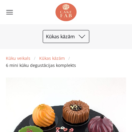
Kūkas kāzām
Kūku veikals
Kūkas kāzām
6 mini kūku degustācijas komplekts