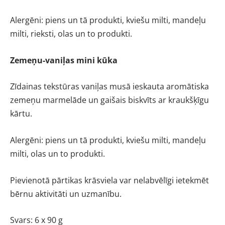
Alergēni: piens un tā produkti, kviešu milti, mandeļu
milti, rieksti, olas un to produkti.
Zemeņu-vaniļas mini kūka
Zīdainas tekstūras vaniļas musā ieskauta aromātiska
zemeņu marmelāde un gaišais biskvīts ar kraukšķīgu
kārtu.
Alergēni: piens un tā produkti, kviešu milti, mandeļu
milti, olas un to produkti.
Pievienotā pārtikas krāsviela var nelabvēlīgi ietekmēt
bērnu aktivitāti un uzmanību.
Svars: 6 x 90 g