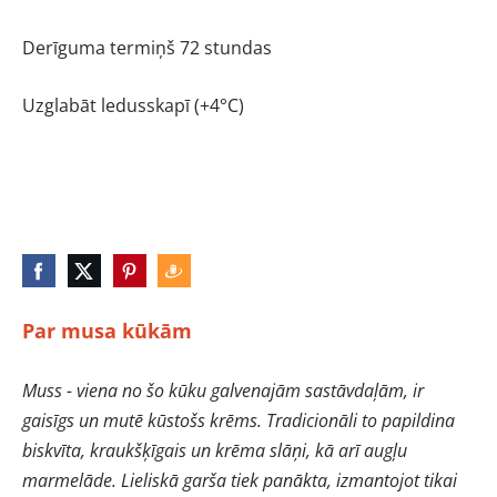
Derīguma termiņš 72 stundas
Uzglabāt ledusskapī (+4°C)
Par musa kūkām
Muss - viena no šo kūku galvenajām sastāvdaļām, ir
gaisīgs un mutē kūstošs krēms. Tradicionāli to papildina
biskvīta, kraukšķīgais un krēma slāņi, kā arī augļu
marmelāde. Lieliskā garša tiek panākta, izmantojot tikai