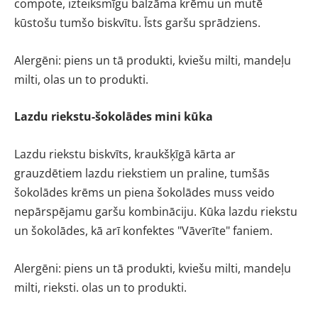
compote, izteiksmīgu balzāma krēmu un mutē
kūstošu tumšo biskvītu. Īsts garšu sprādziens.
Alergēni: piens un tā produkti, kviešu milti, mandeļu
milti, olas un to produkti.
Lazdu riekstu-šokolādes mini kūka
Lazdu riekstu biskvīts, kraukšķīgā kārta ar
grauzdētiem lazdu riekstiem un praline, tumšās
šokolādes krēms un piena šokolādes muss veido
nepārspējamu garšu kombināciju. Kūka lazdu riekstu
un šokolādes, kā arī konfektes "Vāverīte" faniem.
Alergēni: piens un tā produkti, kviešu milti, mandeļu
milti, rieksti. olas un to produkti.