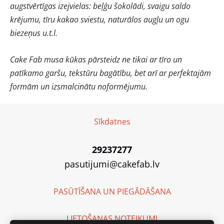
augstvērtīgas izejvielas: beļģu šokolādi, svaigu saldo
krējumu, tīru kakao sviestu, naturālos augļu un ogu
biezeņus u.t.l.
Cake Fab musa kūkas pārsteidz ne tikai ar tīro un
patīkamo garšu, tekstūru bagātību, bet arī ar perfektajām
formām un izsmalcinātu noformējumu.
Sīkdatnes
29237277
pasutijumi@cakefab.lv
PASŪTĪŠANA UN PIEGĀDĀŠANA
LIETOŠANAS NOTEIKUMI