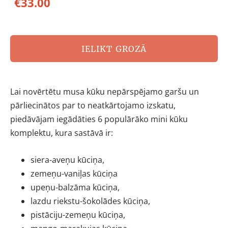
€33.00
IELIKT GROZĀ
Lai novērtētu musa kūku nepārspējamo garšu un
pārliecinātos par to neatkārtojamo izskatu,
piedāvājam iegādāties 6 populārāko mini kūku
komplektu, kura sastāvā ir:
siera-aveņu kūciņa,
zemeņu-vaniļas kūciņa
upeņu-balzāma kūciņa,
lazdu riekstu-šokolādes kūciņa,
pistāciju-zemeņu kūciņa,