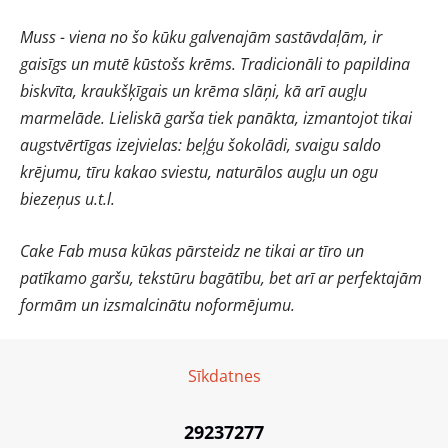
Muss - viena no šo kūku galvenajām sastāvdaļām, ir
gaisīgs un mutē kūstošs krēms. Tradicionāli to papildina
biskvīta, kraukšķīgais un krēma slāņi, kā arī augļu
marmelāde. Lieliskā garša tiek panākta, izmantojot tikai
augstvērtīgas izejvielas: beļģu šokolādi, svaigu saldo
krējumu, tīru kakao sviestu, naturālos augļu un ogu
biezeņus u.t.l.
Cake Fab musa kūkas pārsteidz ne tikai ar tīro un
patīkamo garšu, tekstūru bagātību, bet arī ar perfektajām
formām un izsmalcinātu noformējumu.
Sīkdatnes
29237277