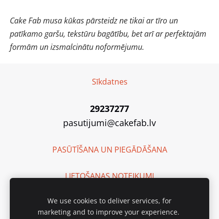
Cake Fab musa kūkas pārsteidz ne tikai ar tīro un
patīkamo garšu, tekstūru bagātību, bet arī ar perfektajām
formām un izsmalcinātu noformējumu.
Sīkdatnes
29237277
pasutijumi@cakefab.lv
PASŪTĪŠANA UN PIEGĀDĀŠANA
LIETOŠANAS NOTEIKUMI
We use cookies to deliver services, for
SIA "Cake Fab"
marketing and to improve your experience.
Reģ. Nr. 40203135262