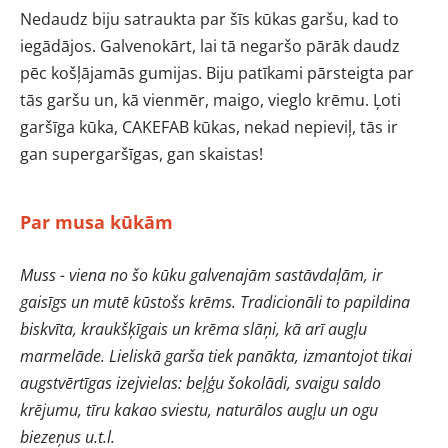
Nedaudz biju satraukta par šīs kūkas garšu, kad to
iegādājos. Galvenokārt, lai tā negaršo pārāk daudz
pēc košļājamās gumijas. Biju patīkami pārsteigta par
tās garšu un, kā vienmēr, maigo, vieglo krēmu. Ļoti
garšīga kūka, CAKEFAB kūkas, nekad nepieviļ, tās ir
gan supergaršīgas, gan skaistas!
Par musa kūkām
Muss - viena no šo kūku galvenajām sastāvdaļām, ir
gaisīgs un mutē kūstošs krēms. Tradicionāli to papildina
biskvīta, kraukšķīgais un krēma slāņi, kā arī augļu
marmelāde. Lieliskā garša tiek panākta, izmantojot tikai
augstvērtīgas izejvielas: beļģu šokolādi, svaigu saldo
krējumu, tīru kakao sviestu, naturālos augļu un ogu
biezeņus u.t.l.