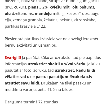
biezenis,
baltā šokolāde, sīrups ar bubble gum garšu
(8%), cukurs,
piens
3,2%,
kviešu
milti,
olu
baltums,
olu
dzeltenums,
mandeļu
milti, glikozes sīrups, augu
eļļa, zemeņu granola, želatīns,
pektīns, citronskābe,
pārtikas krāsviela E122.
Pievienotā pārtikas krāsviela var nelabvēlīgi ietekmēt
bērnu aktivitāti un uzmanību.
Svarīgi!!!
Ja pasūtat kūku ar uzrakstu, tad pie papildus
informācijas
uzrakstiet skaitli un/vai vārdu
!
Ja kūku
pasūtat ar foto izdruku, tad
uzrakstiet, kādu bildi
vēlaties vai uz e-pastu:
pasutijumi@cakefab.lv
atsūtiet savu bildi
. Drukājam ne tikai pasaku un
multfilmu varoņu, bet arī bērnu bildes.
Derīguma termiņš 72 stundas