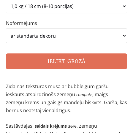
Noformējums
IELIKT GROZĀ
Zīdainas tekstūras musā ar bubble gum garšu
ieskauts atspirdzinošs zemeņu
, maigs
compote
zemeņu krēms un gaisīgs mandeļu biskvīts. Garša, kas
bērnus neatstāj vienaldzīgus.
Sastāvdaļas:
, zemeņu
saldais krējums 36%