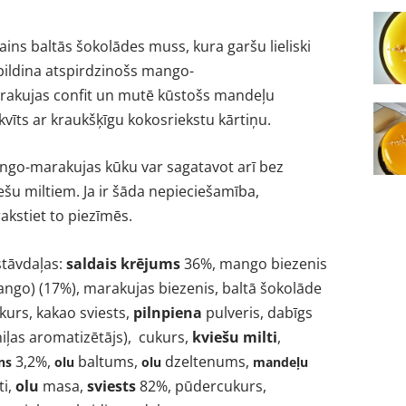
ains baltās šokolādes muss, kura garšu lieliski
ildina atspirdzinošs mango-
rakujas confit un mutē kūstošs mandeļu
kvīts ar kraukšķīgu kokosriekstu kārtiņu.
ngo-marakujas kūku var sagatavot arī bez
ešu miltiem. Ja ir šāda nepieciešamība,
akstiet to piezīmēs.
stāvdaļas:
saldais krējums
36%, mango biezenis
ngo) (17%), marakujas biezenis, baltā šokolāde
kurs, kakao sviests,
pilnpiena
pulveris, dabīgs
iļas aromatizētājs)
, cukurs,
kviešu
milti
,
3,2%,
baltums,
dzeltenums,
ns
olu
olu
mandeļu
ti,
olu
masa,
sviests
82%, pūdercukurs,