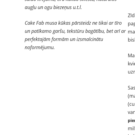
augļu un ogu biezeņus u.t.l.
Zīd
Cake Fab musa kūkas pārsteidz ne tikai ar tīro
pap
un patīkamo garšu, tekstūru bagātību, bet arī ar
ma
perfektajām formām un izsmalcinātu
bis
noformējumu.
Ma
kvi
uzr
Sa
(ma
(cu
van
pie
mil