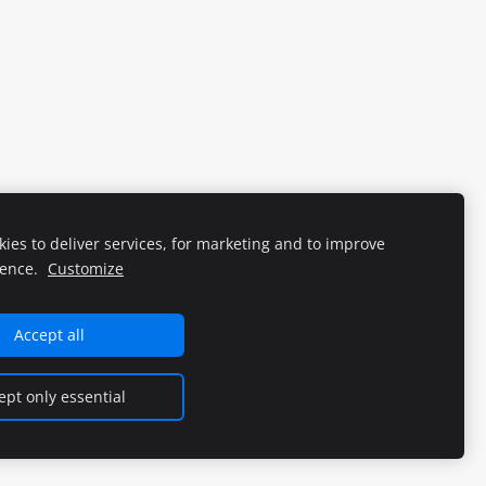
ies to deliver services, for marketing and to improve
ience.
Customize
Accept all
ept only essential