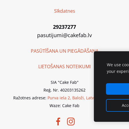
Sīkdatnes
29237277
pasutijumi@cakefab.lv
PASŪTĪŠANA UN PIEGĀDĀŠANA
We use cook
LIETOŠANAS NOTEIKUMI
your exper
SIA "Cake Fab"
Reģ. Nr. 40203135262
Ražotnes adrese:
Purva iela 2, Baloži, Latvija, LV-2112
Acc
Waze: Cake Fab