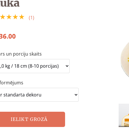
ūka
★★★★
(1)
36.00
rs un porciju skaits
formējums
IELIKT GROZĀ