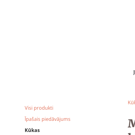
Kūk
Visi produkti
Īpašais piedāvājums
M
Kūkas