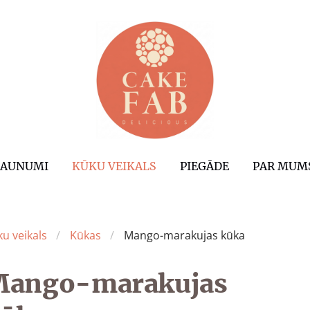
JAUNUMI
KŪKU VEIKALS
PIEGĀDE
PAR MUM
u veikals
Kūkas
Mango-marakujas kūka
ango-marakujas