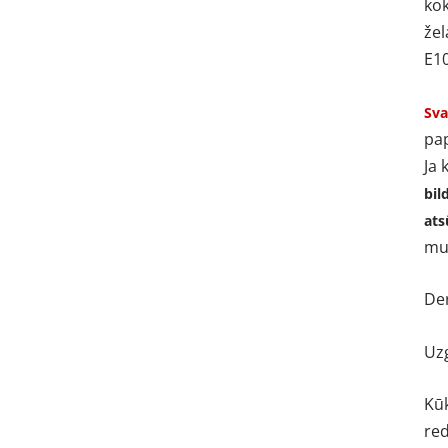
kok
žel
E1
Svar
pap
Ja 
bil
ats
mul
De
Uzg
Kūk
re