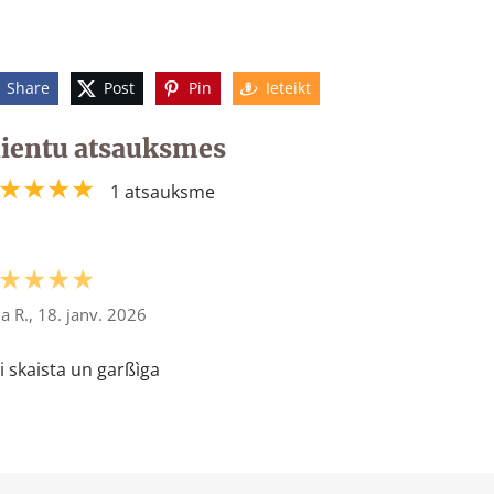
Share
Post
Pin
Ieteikt
lientu atsauksmes
★★★★
1 atsauksme
★★★★
ija R., 18. janv. 2026
i skaista un garßìga