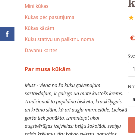
k
Mini kūkas
★
Kūkas pēc pasūtījuma
Kūkas kāzām
€
Kūku statīvu un paliktņu noma
Dāvanu kartes
Sva
Par musa kūkām
Muss - viena no šo kūku galvenajām
No
sastāvdaļām, ir gaisīgs un mutē kūstošs krēms.
Tradicionāli to papildina biskvīta, kraukšķīgais
un krēma slāņi, kā arī augļu marmelāde. Lieliskā
garša tiek panākta, izmantojot tikai
augstvērtīgas izejvielas: beļģu šokolādi, svaigu
saldo krējumu, tīru kakao sviestu, naturālos