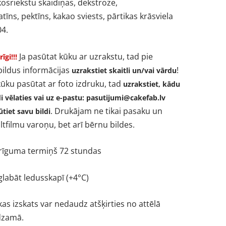
osriekstu skaidiņas, dekstroze,
atīns, pektīns, kakao sviests, pārtikas krāsviela
04.
Ja pasūtat kūku ar uzrakstu, tad pie
īgi!!!
ildus informācijas
!
uzrakstiet skaitli un/vai vārdu
kūku pasūtat ar foto izdruku, tad
uzrakstiet, kādu
di vēlaties vai uz e-pastu:
pasutijumi@cakefab.lv
. Drukājam ne tikai pasaku un
ūtiet savu bildi
tfilmu varoņu, bet arī bērnu bildes.
rīguma termiņš 72 stundas
labāt ledusskapī (+4°C)
as izskats var nedaudz atšķirties no attēlā
dzamā.