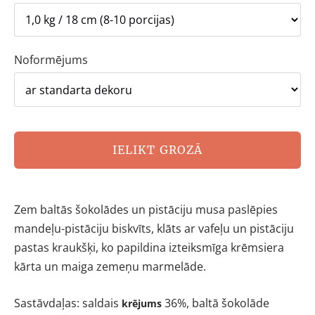
Noformējums
IELIKT GROZĀ
Zem baltās šokolādes un pistāciju musa paslēpies
mandeļu-pistāciju biskvīts, klāts ar vafeļu un pistāciju
pastas kraukšķi, ko papildina izteiksmīga krēmsiera
kārta un maiga zemeņu marmelāde.
Sastāvdaļas:
saldais
36%, baltā šokolāde
krējums