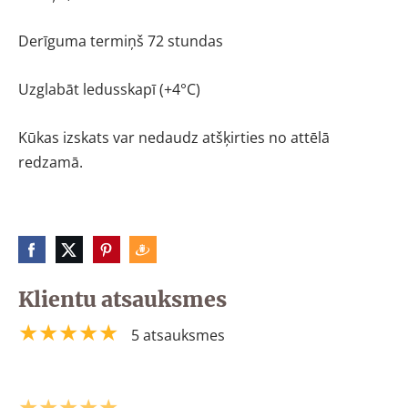
Derīguma termiņš 72 stundas
Uzglabāt ledusskapī (+4°C)
Kūkas izskats var nedaudz atšķirties no attēlā
redzamā.
Klientu atsauksmes
★★★★★
5 atsauksmes
★★★★★