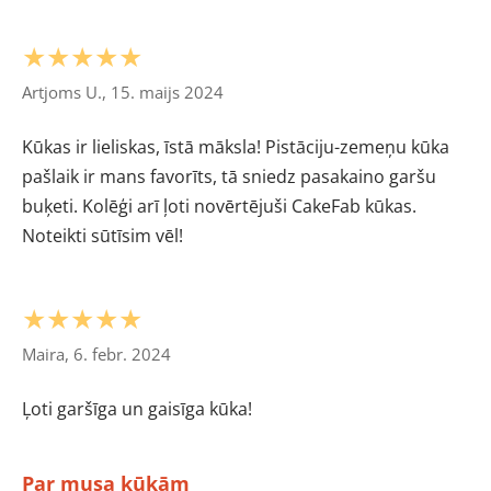
★★★★★
Artjoms U., 15. maijs 2024
Kūkas ir lieliskas, īstā māksla! Pistāciju-zemeņu kūka
pašlaik ir mans favorīts, tā sniedz pasakaino garšu
buķeti. Kolēģi arī ļoti novērtējuši CakeFab kūkas.
Noteikti sūtīsim vēl!
★★★★★
Maira, 6. febr. 2024
Ļoti garšīga un gaisīga kūka!
Par musa kūkām