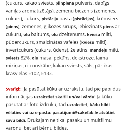
(cukurs, kakao sviests,
pulveris, dabīgs
pilnpiena
vaniļas aromatizētājs), zemeņu biezenis (zemenes,
cukurs), cukurs,
pasta (
), krēmsiers
pistāciju
pistācijas
(
), zemenes, glikozes sīrups, iebiezināts
ar
piens
piens
cukuru,
baltums,
dzeltenums,
milti,
olu
olu
kviešu
pūdercukurs, smalcinātas vafeles (
milti),
kviešu
invertcukurs (cukurs, ūdens), želatīns,
milti,
mandeļu
82%,
masa, pektīns, dekstroze, laima
sviests
olu
miziņas, citronskābe, kakao sviests, sāls, pārtikas
krāsvielas
E102, E133
.
Ja pasūtat kūku ar uzrakstu, tad pie papildus
Svarīgi!!!
informācijas
!
Ja kūku
uzrakstiet skaitli un/vai vārdu
pasūtat ar foto izdruku, tad
uzrakstiet, kādu bildi
vēlaties vai uz e-pastu:
pasutijumi@cakefab.lv
atsūtiet
. Drukājam ne tikai pasaku un multfilmu
savu bildi
varoņu, bet arī bērnu bildes.