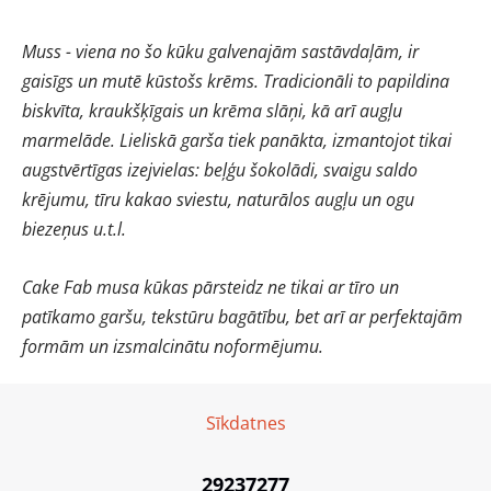
Muss - viena no šo kūku galvenajām sastāvdaļām, ir
gaisīgs un mutē kūstošs krēms. Tradicionāli to papildina
biskvīta, kraukšķīgais un krēma slāņi, kā arī augļu
marmelāde. Lieliskā garša tiek panākta, izmantojot tikai
augstvērtīgas izejvielas: beļģu šokolādi, svaigu saldo
krējumu, tīru kakao sviestu, naturālos augļu un ogu
biezeņus u.t.l.
Cake Fab musa kūkas pārsteidz ne tikai ar tīro un
patīkamo garšu, tekstūru bagātību, bet arī ar perfektajām
formām un izsmalcinātu noformējumu.
Sīkdatnes
29237277