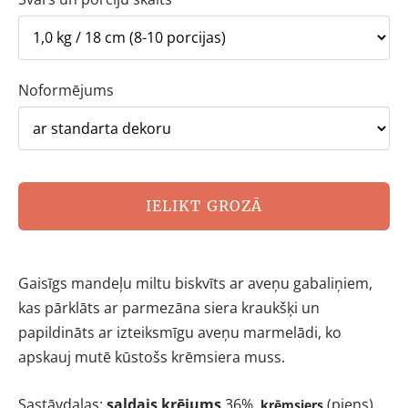
Noformējums
IELIKT GROZĀ
Gaisīgs mandeļu miltu biskvīts ar aveņu gabaliņiem,
kas pārklāts ar parmezāna siera kraukšķi un
papildināts ar izteiksmīgu aveņu marmelādi, ko
apskauj mutē kūstošs krēmsiera muss.
Sastāvdaļas:
saldais krējums
36%,
(piens),
krēmsiers