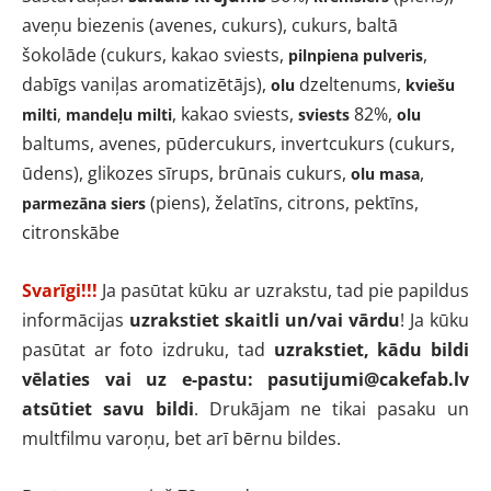
aveņu biezenis (avenes, cukurs), cukurs, baltā
šokolāde (cukurs, kakao sviests,
,
pilnpiena pulveris
dabīgs vaniļas aromatizētājs),
dzeltenums,
olu
kviešu
,
, kakao sviests,
82%,
milti
mandeļu milti
sviests
olu
baltums, avenes, pūdercukurs, invertcukurs (cukurs,
ūdens), glikozes sīrups, brūnais cukurs,
,
olu masa
(piens), želatīns, citrons, pektīns,
parmezāna siers
citronskābe
Svarīgi!!!
Ja pasūtat kūku ar uzrakstu, tad pie papildus
informācijas
uzrakstiet skaitli un/vai vārdu
!
Ja kūku
pasūtat ar foto izdruku, tad
uzrakstiet, kādu bildi
vēlaties vai uz e-pastu:
pasutijumi@cakefab.lv
atsūtiet savu bildi
. Drukājam ne tikai pasaku un
multfilmu varoņu, bet arī bērnu bildes.