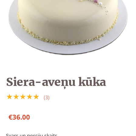
Siera-aveņu kūka
★★★★★
(3)
€36.00
Svars un porciju skaits