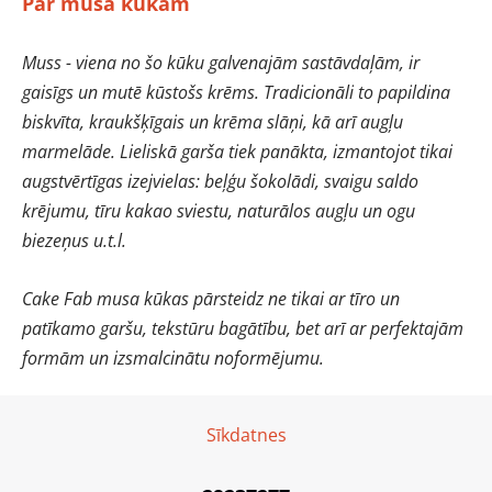
Par musa kūkām
Muss - viena no šo kūku galvenajām sastāvdaļām, ir
gaisīgs un mutē kūstošs krēms. Tradicionāli to papildina
biskvīta, kraukšķīgais un krēma slāņi, kā arī augļu
marmelāde. Lieliskā garša tiek panākta, izmantojot tikai
augstvērtīgas izejvielas: beļģu šokolādi, svaigu saldo
krējumu, tīru kakao sviestu, naturālos augļu un ogu
biezeņus u.t.l.
Cake Fab musa kūkas pārsteidz ne tikai ar tīro un
patīkamo garšu, tekstūru bagātību, bet arī ar perfektajām
formām un izsmalcinātu noformējumu.
Sīkdatnes