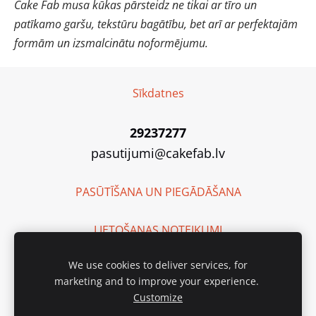
Cake Fab musa kūkas pārsteidz ne tikai ar tīro un
patīkamo garšu, tekstūru bagātību, bet arī ar perfektajām
formām un izsmalcinātu noformējumu.
Sīkdatnes
29237277
pasutijumi@cakefab.lv
PASŪTĪŠANA UN PIEGĀDĀŠANA
LIETOŠANAS NOTEIKUMI
We use cookies to deliver services, for
SIA "Cake Fab"
marketing and to improve your experience.
Reģ. Nr. 40203135262
Customize
Ražotnes adrese:
Purva iela 2, Baloži, Latvija, LV-2112