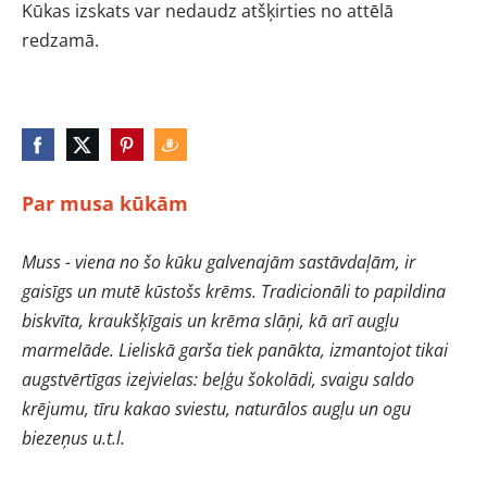
Kūkas izskats var nedaudz atšķirties no attēlā
redzamā.
Par musa kūkām
Muss - viena no šo kūku galvenajām sastāvdaļām, ir
gaisīgs un mutē kūstošs krēms. Tradicionāli to papildina
biskvīta, kraukšķīgais un krēma slāņi, kā arī augļu
marmelāde. Lieliskā garša tiek panākta, izmantojot tikai
augstvērtīgas izejvielas: beļģu šokolādi, svaigu saldo
krējumu, tīru kakao sviestu, naturālos augļu un ogu
biezeņus u.t.l.