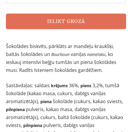
IELIKT GROZĀ
Šokolādes biskvīts, pārklāts ar mandeļu kraukšķi,
baltās šokolādes un
vaniļas
, ko
Bourboun
namelaku
ieskauj intensīvi beļģu tumšās un piena šokolādes
musi. Radīts īsteniem šokolādes gardēžiem.
Sastāvdaļas:
saldais
36%,
3,2%, tumšā
krējums
piens
šokolāde (kakao masa, cukurs, dabīgs vaniļas
aromatizētājs),
šokolāde (cukurs, kakao sviests,
piena
pulveris, kakao masa, dabīgs vaniļas
pilnpiena
aromatizētājs), cukurs, baltā šokolāde (cukurs, kakao
sviests,
pulveris, dabīgs vaniļas
pilnpiena