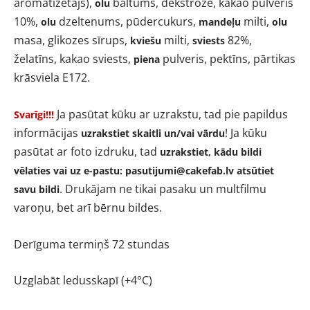
aromatizētājs),
baltums, dekstroze, kakao pulveris
olu
10%,
dzeltenums, pūdercukurs,
milti,
olu
mandeļu
olu
masa, glikozes sīrups,
milti,
82%,
kviešu
sviests
želatīns, kakao sviests,
pulveris, pektīns, pārtikas
piena
krāsviela E172.
Ja pasūtat kūku ar uzrakstu, tad pie papildus
Svarīgi!!!
informācijas
!
Ja kūku
uzrakstiet skaitli un/vai vārdu
pasūtat ar foto izdruku, tad
uzrakstiet, kādu bildi
vēlaties vai uz e-pastu:
pasutijumi@cakefab.lv
atsūtiet
. Drukājam ne tikai pasaku un multfilmu
savu bildi
varoņu, bet arī bērnu bildes.
Derīguma termiņš 72 stundas
Uzglabāt ledusskapī (+4
°
C)