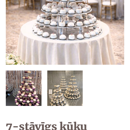
7-stāvīgs kūku