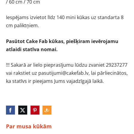
/ 60 cm / 70 cm
Iespējams izvietot līdz 140 mini kūkas uz standarta 8
cm paliktņiem.
Pasūtot Cake Fab kūkas, piešķiram ievērojamu
atlaidi statīva nomai.
!!! Sakarā ar lielo pieprasījumu lūdzu zvaniet 29237277
vai rakstiet uz
pasutijumi@cakefab.lv
, lai pārliecinātos,
ka statīvs ir pieejams Jums vajadzīgajā laikā.
Par musa kūkām