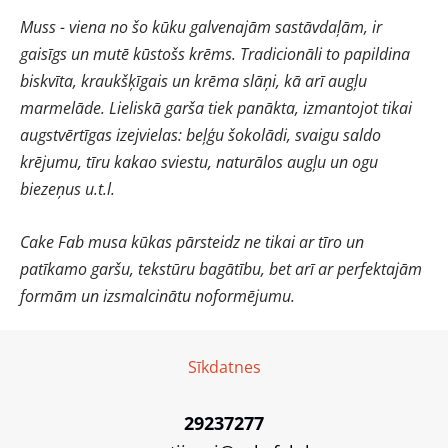
Muss - viena no šo kūku galvenajām sastāvdaļām, ir
gaisīgs un mutē kūstošs krēms. Tradicionāli to papildina
biskvīta, kraukšķīgais un krēma slāņi, kā arī augļu
marmelāde. Lieliskā garša tiek panākta, izmantojot tikai
augstvērtīgas izejvielas: beļģu šokolādi, svaigu saldo
krējumu, tīru kakao sviestu, naturālos augļu un ogu
biezeņus u.t.l.
Cake Fab musa kūkas pārsteidz ne tikai ar tīro un
patīkamo garšu, tekstūru bagātību, bet arī ar perfektajām
formām un izsmalcinātu noformējumu.
Sīkdatnes
29237277